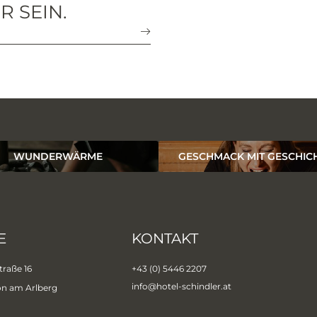
R SEIN.
WUNDERWÄRME
GESCHMACK MIT GESCHIC
E
KONTAKT
traße 16
+43 (0) 5446 2207
info@
hotel-schindler.
at
on am Arlberg