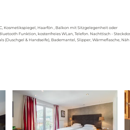
C, Kosmetikspiegel, Haarfön , Balkon mit Sitzgelegenheit oder
 Bluetooth Funktion, kostenfreies WLan, Telefon. Nachttisch - Steckd
s (Duschgel & Handseife), Bademantel, Slipper, Wärmeflasche, Näh 
Newsletteranmeldung
Anrede
Familie
Herr
Frau
Vorname
Nachname*
E-Mail*