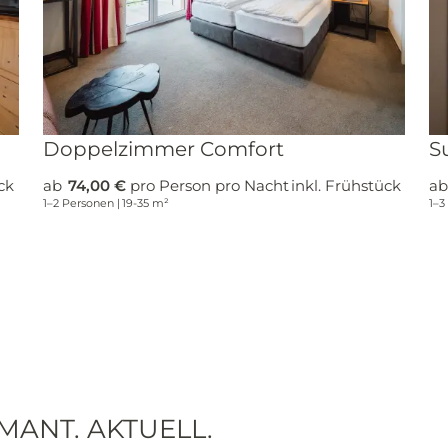
Einwilligung Marketing*
*Pflichtfelder
Anfragen
Doppelzimmer Comfort
S
ck
ab
74,00 €
pro Person pro Nacht
inkl. Frühstück
a
1–2 Personen
|
19-35 m²
1–3
MANT. AKTUELL.