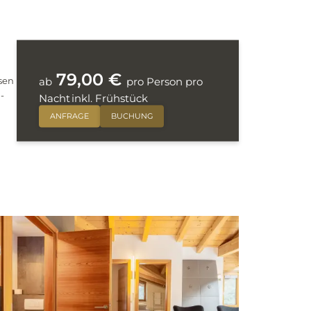
79,00 €
ab
pro Person pro
osen
-
Nacht
inkl. Frühstück
ANFRAGE
BUCHUNG