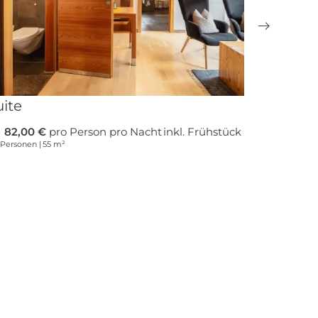
uite
Doppel
b
82,00 €
pro Person pro Nacht
inkl. Frühstück
ab
74,00 
 Personen
|
55 m²
1–2 Personen
|