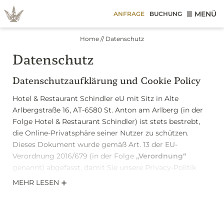
MENÜ
ANFRAGE
BUCHUNG
Home
//
Datenschutz
Datenschutz
Datenschutzaufklärung und Cookie Policy
Hotel & Restaurant Schindler eU mit Sitz in Alte
Arlbergstraße 16, AT-6580 St. Anton am Arlberg (in der
Folge Hotel & Restaurant Schindler) ist stets bestrebt,
die Online-Privatsphäre seiner Nutzer zu schützen.
Dieses Dokument wurde gemäß Art. 13 der EU-
Verordnung 2016/679 (in der Folge
„Verordnung“
genannt) abgefasst, damit Sie unsere Privacy-Politik
kennenlernen und verstehen, wie Ihre persönlichen
MEHR LESEN
Informationen bei der Nutzung unserer Webseite
behandelt werden und um gegebenenfalls Ihre
Einwilligung in die Verarbeitung Ihrer