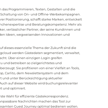
 das Programmieren, Texten, Gestalten und die
e Schaltung von On- und Offline-Werbekampagnen.
r Positionierung, schafft starke Marken, entwickelt
nchenexpertise und Beratungskompetenz: Mehr als
ker, verlässlicher Partner, der seine Kundinnen und
nden Ideen, wegweisenden Innovationen und
f dieses essenzielle Thema der Zukunft sind die
ingcloud werden Gästedaten segmentiert, verwaltet,
cht. Über einen einzigen Login greifen
zu und betreiben so zielgerichtetes und
berzeugt. Sie profitieren von einer Vielfalt an Tools,
p, Carlito, dem Newslettersystem und dem
rt und unter Berücksichtigung aktueller
 Auch auf dieser Website wird buchungsrelevanter
t und optimiert.
erste Wahl für effiziente Gästekorrespondenz.
 anpassbare Nachrichten machen das Tool zur
r gesamten Guest Journey optimal bedienen wollen.