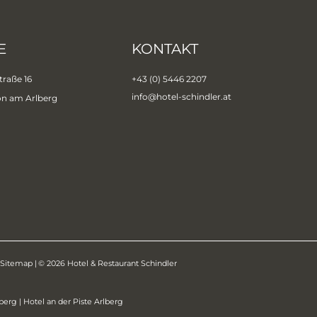
E
KONTAKT
traße 16
+43 (0) 5446 2207
info@
hotel-schindler.
at
on am Arlberg
Sitemap
|
© 2026 Hotel & Restaurant Schindler
lberg
|
Hotel an der Piste Arlberg