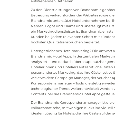
aufstrebenden Betrieben.
Zu den Dienstleistungen von Brandnamic gehören
Betreuung verkaufsfördernder Websites sowie di
Brandnamic unterstützt Hotelunternehmen bei ihre
Namen, Logos und Claims und überzeugt mit Bra
ein Marketingdienstleister ist Brandnamic ein star
Kunden bei jedem relevanten Schritt mit zünde
höchsten Qualitätsansprüchen begleitet.
Datengetriebenes Hotelmarketing? Die Antwort au
Brandnamic Hotel Apps
. In der zentralen Market
analysiert – und dadurch überhaupt nutzbar gema
Hotelierinnen und Hoteliers auf sämtliche Daten 
personalisiertes Marketing, das ihre Gäste restlos ü
wie etwa dem Campaign Manager, der Voucher Ap
Korrespondenzmanager – Tools, die stetig erweite
technologischer Trends weiterentwickelt werden.
Content über die Brandnamic Hotel Apps gesteuer
Der
Brandnamic Korrespondenzmanager
ist die 
Vollautomatische, mit wenigen Klicks individuell
idealen Lösung für Hotels, die ihre Gäste auf de