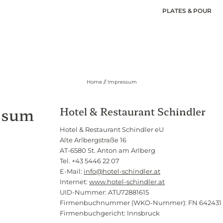
PLATES & POUR
Home
//
Impressum
ssum
Hotel & Restaurant Schindler
Hotel & Restaurant Schindler eU
Alte Arlbergstraße 16
AT-6580 St. Anton am Arlberg
Tel. +43 5446 22 07
E-Mail:
info@hotel-schindler.at
Internet:
www.hotel-schindler.at
UID-Nummer: ATU72881615
Firmenbuchnummer (WKO-Nummer): FN 642431
Firmenbuchgericht: Innsbruck