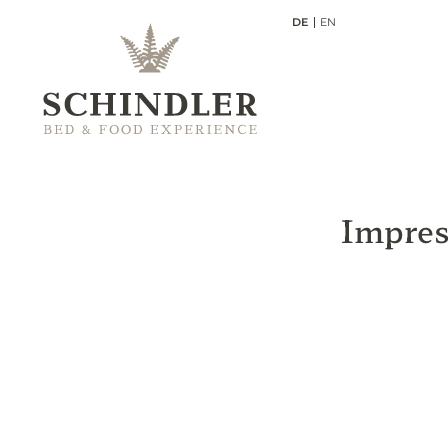
DE
EN
Impre