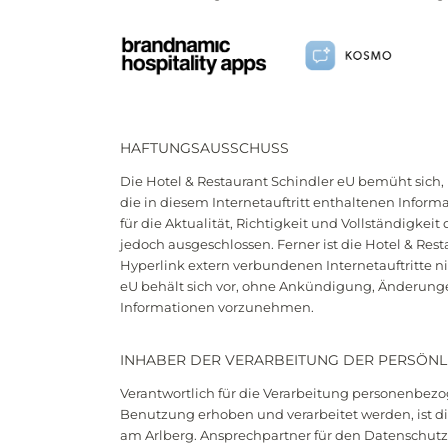
Newsletteranmeldung
Anrede
HAFTUNGSAUSSCHUSS
Familie
Herr
Frau
Die Hotel & Restaurant Schindler eU bemüht sich
die in diesem Internetauftritt enthaltenen Inform
für die Aktualität, Richtigkeit und Vollständigkeit
Vorname
Nachname*
jedoch ausgeschlossen. Ferner ist die Hotel & Rest
Hyperlink extern verbundenen Internetauftritte ni
eU behält sich vor, ohne Ankündigung, Änderung
E-Mail*
Informationen vorzunehmen.
INHABER DER VERARBEITUNG DER PERSÖNL
Einwilligung Marketing*
Verantwortlich für die Verarbeitung personenbezog
*Pflichtfelder
Benutzung erhoben und verarbeitet werden, ist die
am Arlberg. Ansprechpartner für den Datenschutz i