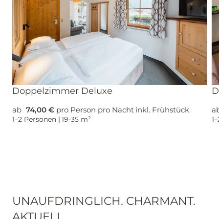
Newsletteranmeldung
Anrede
Doppelzimmer Deluxe
D
Familie
Herr
Frau
ab
74,00 €
pro Person pro Nacht
inkl. Frühstück
a
1–2 Personen
|
19-35 m²
1
Vorname
Nachname*
E-Mail*
UNAUFDRINGLICH. CHARMANT.
Einwilligung Marketing*
AKTUELL.