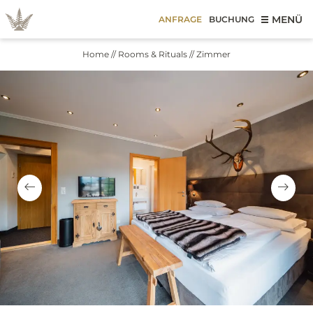
MENÜ
ANFRAGE
BUCHUNG
Home
//
Rooms & Rituals
//
Zimmer